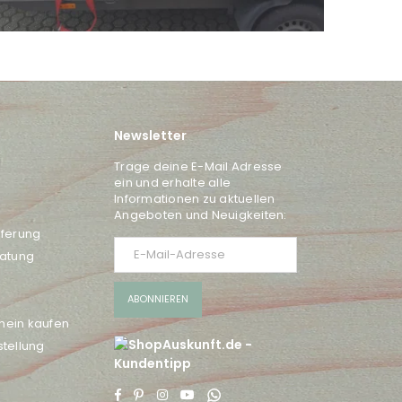
Newsletter
Trage deine E-Mail Adresse
ein und erhalte alle
Informationen zu aktuellen
Angeboten und Neuigkeiten:
eferung
ratung
ABONNIEREN
hein kaufen
tellung
Facebook
Pinterest
Instagram
YouTube
Whatsapp