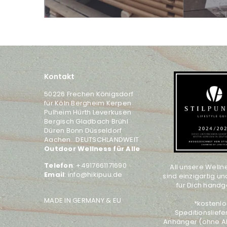
Kontakt
50226 Frechen Königsdorf
für Köln Bergheim Kerpen
Pulheim Hürth Leverkusen
Bergisch Gladbach Brühl
Düren Bonn Düsseldorf
Aachen...DEUTSCHLANDWEIT
Outdoor Wellness für Alle
Telefon
: +4917661171690
All unsere Well
Email
: info@hikipuu.de
sind einzigartig un
für Dich handge
MADE IN GERMANY & EU
*kostenl
Speditionsliefe
Anhänger (ohne A