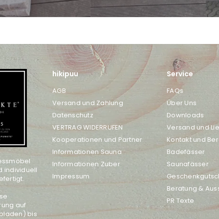
hikipuu
Service
AGB
FAQs
Versand und Zahlung
Über Uns
Datenschutz
Downloads
VERTRAG WIDERRUFEN
Versand und Li
Kooperationen und Partner
Kontakt und Be
Informationen Sauna
Badefässer
nessmöbel
Informationen Zuber
Saunafässer
d individuell
Impressum
Geschenkgutsc
fertigt.
Beratung & Auss
ose
PR Texte
rung auf
bladen) bis