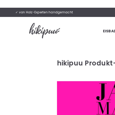
✓ von Holz-Experten handgemacht
EISBA
HIKIPUU
hikipuu Produkt