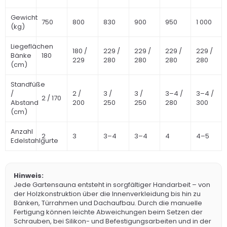
Gewicht
750
800
830
900
950
1 000
(kg)
Liegeflächen
180 /
229 /
229 /
229 /
229 /
Bänke
180
229
280
280
280
280
(cm)
Standfüße
/
2 /
3 /
3 /
3–4 /
3–4 /
2 / 170
Abstand
200
250
250
280
300
(cm)
Anzahl
2
3
3–4
3–4
4
4–5
Edelstahlgurte
Hinweis:
Jede Gartensauna entsteht in sorgfältiger Handarbeit – von
der Holzkonstruktion über die Innenverkleidung bis hin zu
Bänken, Türrahmen und Dachaufbau. Durch die manuelle
Fertigung können leichte Abweichungen beim Setzen der
Schrauben, bei Silikon- und Befestigungsarbeiten und in der