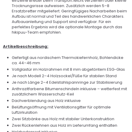
einzelne Bretter beim Transport leicht verziehen oder kleine
Trocknungsrisse aufweisen. Zusätzlich werden 5–8
Ersatzbretter mitgeliefert. Geringfügiges Nacharbeiten beim
Aufbau ist normal und Teil des handwerklichen Charakters.
Aufbauanleitung und Support sind verfügbar. Für ein
perfektes Ergebnis wird die optionale Montage durch das
hikipuu-Team empfohlen.
Artikelbeschreibung:
Gefertigt aus nordischem Thermokiefernholz, Bohlendicke
ca. 44–46 mm
Vollglastür im Holzrahmen mit 8 mm abgetöntem ESG-Glas
Je nach Modell 2–4 Holzsockel/Füße für stabilen Stand
Je nach Länge 2–4 Edelstahlspannringe zur Stabilisierung
Anthrazitfarbene Bitumenschindeln inklusive – wetterfest mit
zusätzlichem Wasserschutz-Keil
Dachverblendung aus Holz inklusive
Belüftungsöffnung mit Ventilationsgitter für optimale
Luftzirkulation
Zwei Sitzbänke aus Holz mit stabiler Unterkonstruktion
Zwei Rückenlehnen aus Holz im Lieferumfang enthalten
Holzbodenrost inklusive