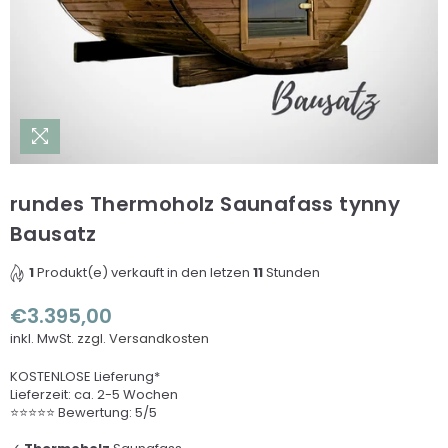
rundes Thermoholz Saunafass tynny
Bausatz
1
Produkt(e) verkauft in den letzen
11
Stunden
€3.395,00
Normaler
inkl. MwSt.
zzgl. Versandkosten
Preis
KOSTENLOSE Lieferung*
Lieferzeit: ca. 2-5 Wochen
⭐⭐⭐⭐⭐ Bewertung: 5/5