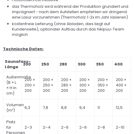
das Thermoholz wird während der Produktion grundiert und
imprägniert - nach dem Aufstellen empfehlen wir dringend
eine Lasur vorzunehmen (Thermoholz 1-2x im Jahr lasieren)
kostenfreie Lieferung (ohne Abladen, dies liegt auf
Kundenseite), optionaler Aufbau durch das hikipuu-Team
möglich
Technische Daten:
Saunafass-
200
250
280
300
350
400
Länge
Außenmaße
200 ×
200 ×
200 ×
200 ×
200 ×
200 ×
(B × L
200 ×
250 ×
280 ×
300 ×
350 ×
400 ×
× H in
200
200
200
200
200
200
cm)
Volumen
6,3
7,8
8,8
9,4
11
12,5
(m³)
Platz
für
2–3
2–4
2–6
2–6
2–8
2–10
Personen