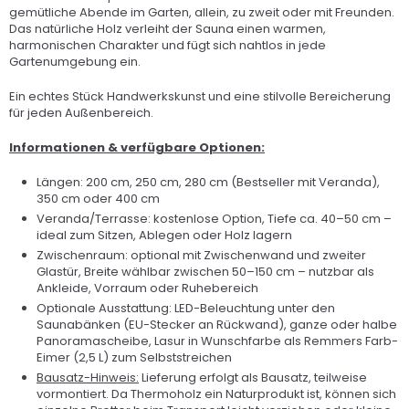
gemütliche Abende im Garten, allein, zu zweit oder mit Freunden.
Das natürliche Holz verleiht der Sauna einen warmen,
harmonischen Charakter und fügt sich nahtlos in jede
Gartenumgebung ein.
Ein echtes Stück Handwerkskunst und eine stilvolle Bereicherung
für jeden Außenbereich.
Informationen & verfügbare Optionen:
Längen: 200 cm, 250 cm, 280 cm (Bestseller mit Veranda),
350 cm oder 400 cm
Veranda/Terrasse: kostenlose Option, Tiefe ca. 40–50 cm –
ideal zum Sitzen, Ablegen oder Holz lagern
Zwischenraum: optional mit Zwischenwand und zweiter
Glastür, Breite wählbar zwischen 50–150 cm – nutzbar als
Ankleide, Vorraum oder Ruhebereich
Optionale Ausstattung: LED-Beleuchtung unter den
Saunabänken (EU-Stecker an Rückwand), ganze oder halbe
Panoramascheibe, Lasur in Wunschfarbe als Remmers Farb-
Eimer (2,5 L) zum Selbststreichen
Bausatz-Hinweis:
Lieferung erfolgt als Bausatz, teilweise
vormontiert. Da Thermoholz ein Naturprodukt ist, können sich