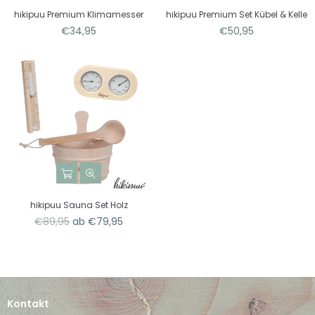
hikipuu Premium Klimamesser
hikipuu Premium Set Kübel & Kelle
Normaler
Normaler
€34,95
€50,95
Preis
Preis
hikipuu Sauna Set Holz
Normaler
€89,95
ab €79,95
Preis
Kontakt