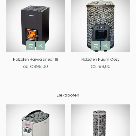
Holzofen Harvia Linear 18
Holzofen Huum Cozy
Normaler
ab €899,00
€2.199,00
Preis
Elektroofen