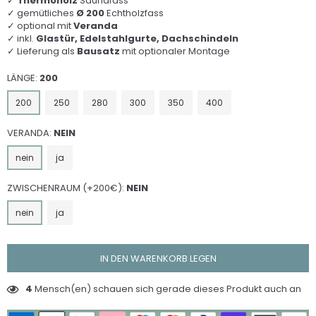
✓
Thermoholz
Saunafass
✓ gemütliches
Ø
200
Echtholzfass
✓ optional mit
Veranda
✓ inkl.
Glastür, Edelstahlgurte, Dachschindeln
✓ Lieferung als
Bausatz
mit optionaler Montage
LÄNGE:
200
200
250
280
300
350
400
VERANDA:
NEIN
nein
ja
ZWISCHENRAUM (+200€):
NEIN
nein
ja
IN DEN WARENKORB LEGEN
4
Mensch(en) schauen sich gerade dieses Produkt auch an