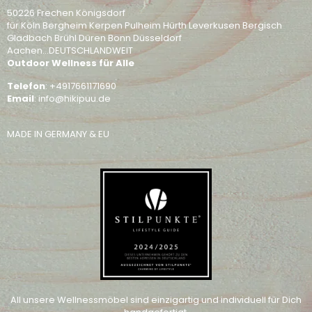
50226 Frechen Königsdorf
für Köln Bergheim Kerpen Pulheim Hürth Leverkusen Bergisch
Gladbach Brühl Düren Bonn Düsseldorf
Aachen...DEUTSCHLANDWEIT
Outdoor Wellness für Alle
Telefon
: +4917661171690
Email
: info@hikipuu.de
MADE IN GERMANY & EU
All unsere Wellnessmöbel sind einzigartig und individuell für Dich