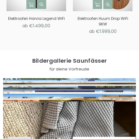
Elektroofen Harvia Legend WiFi
Elektroofen Huum Drop WiFi
9KW
ab €1.499,00
ab €1.999,00
Bildergallerie Saunfässer
für deine Vorfreude
Sauna Zubehör
hier findest du schöne Saunatextilien und praktisches
Saunazubehör