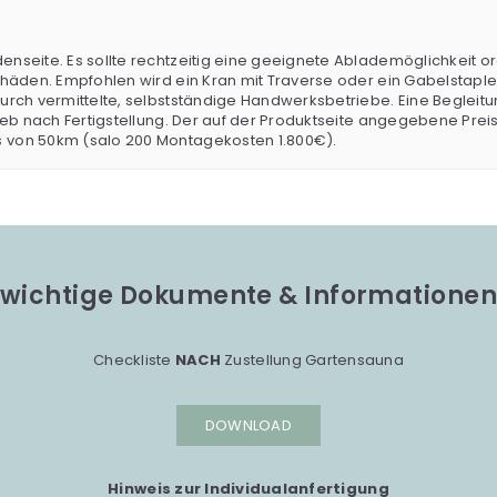
enseite. Es sollte rechtzeitig eine geeignete Ablademöglichkeit o
eschäden. Empfohlen wird ein Kran mit Traverse oder ein Gabelstap
 durch vermittelte, selbstständige Handwerksbetriebe. Eine Begle
trieb nach Fertigstellung. Der auf der Produktseite angegebene Pre
s von 50km (salo 200 Montagekosten 1.800€).
wichtige Dokumente & Informationen
Checkliste
NACH
Zustellung Gartensauna
DOWNLOAD
Hinweis zur Individualanfertigung