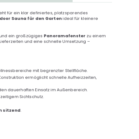
ht für ein klar definiertes, platzsparendes
door Sauna für den Garten
ideal für kleinere
 und ein großzügiges
Panoramafenster
zu einem
 Lieferzeiten und eine schnelle Umsetzung –
llnessbereiche mit begrenzter Stellfläche.
Konstruktion ermöglicht schnelle Aufheizzeiten,
 den dauerhaften Einsatz im Außenbereich.
zeitigem Sichtschutz.
n sitzend
.