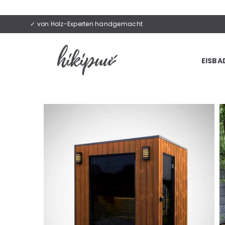
✓ von Holz-Experten handgemacht
EISBA
HIKIPUU