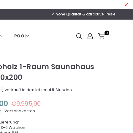
✓ hohe Qualität & attraktive Preise
0
POOL
oholz 1-Raum Saunahaus
00x200
) verkauft in den letzen
45
Stunden
,00
€9.995,00
gl. Versandkosten
ieferung*
ca. 3-6 Wochen
tung: 5/5