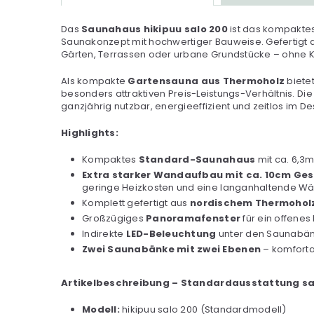
Das
Saunahaus hikipuu salo 200
ist das kompakte
Saunakonzept mit hochwertiger Bauweise. Gefertigt
Gärten, Terrassen oder urbane Grundstücke – ohne K
Als kompakte
Gartensauna aus Thermoholz
biete
besonders attraktiven Preis-Leistungs-Verhältnis. Die
ganzjährig nutzbar, energieeffizient und zeitlos im De
Highlights:
Kompaktes
Standard-Saunahaus
mit ca. 6,3m
Extra starker Wandaufbau mit ca. 10cm G
geringe Heizkosten und eine langanhaltende W
Komplett gefertigt aus
nordischem Thermoholz
Großzügiges
Panoramafenster
für ein offenes
Indirekte
LED-Beleuchtung
unter den Saunabänk
Zwei Saunabänke mit zwei Ebenen
– komforta
Artikelbeschreibung – Standardausstattung sa
Modell:
hikipuu salo 200 (Standardmodell)