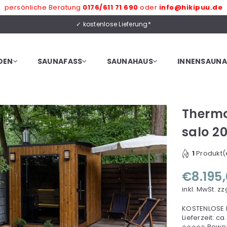
persönliche Beratung
0176/611 71 690
oder
info@hikipuu.de
✓ kostenlose Lieferung*
DEN
SAUNAFASS
SAUNAHAUS
INNENSAUNA
Therm
salo 2
1
Produkt(e
€8.195
Normaler
Preis
inkl. MwSt.
zz
KOSTENLOSE L
Lieferzeit: 
⭐⭐⭐⭐⭐ Bewer