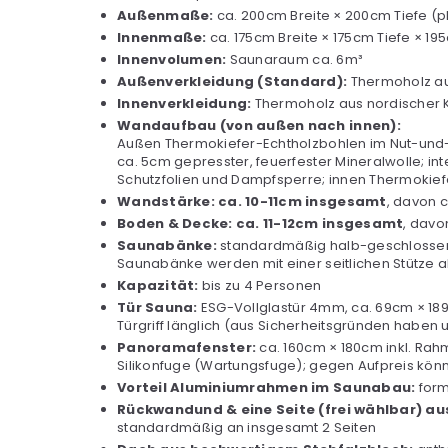
Außenmaße:
ca. 200cm Breite × 200cm Tiefe (p
Innenmaße:
ca. 175cm Breite × 175cm Tiefe × 
Innenvolumen:
Saunaraum ca. 6m³
Außenverkleidung (Standard):
Thermoholz aus
Innenverkleidung:
Thermoholz aus nordischer K
Wandaufbau (von außen nach innen):
Außen Thermokiefer-Echtholzbohlen im Nut-und
ca. 5cm gepresster, feuerfester Mineralwolle; i
Schutzfolien und Dampfsperre; innen Thermokief
Wandstärke: ca. 10-11cm insgesamt
, davon 
Boden & Decke: ca. 11-12cm insgesamt
, davo
Saunabänke:
standardmäßig halb-geschlossene
Saunabänke werden mit einer seitlichen Stütze 
Kapazität:
bis zu 4 Personen
Tür Sauna:
ESG-Vollglastür 4mm, ca. 69cm × 18
Türgriff länglich (aus Sicherheitsgründen haben
Panoramafenster:
ca. 160cm × 180cm inkl. Ra
Silikonfuge (Wartungsfuge); gegen Aufpreis kö
Vorteil Aluminiumrahmen im Saunabau:
form
Rückwandund & eine Seite (frei wählbar) a
standardmäßig an insgesamt 2 Seiten