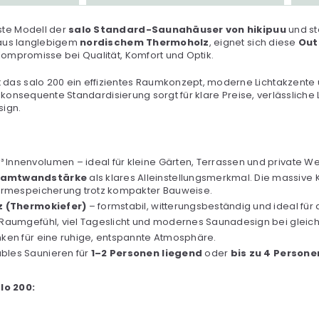
ste Modell der
salo Standard-Saunahäuser von hikipuu
und ste
 aus langlebigem
nordischem Thermoholz
, eignet sich diese
Out
ompromisse bei Qualität, Komfort und Optik.
t das salo 200 ein effizientes Raumkonzept, moderne Lichtakzente
 konsequente Standardisierung sorgt für klare Preise, verlässliche
sign.
³ Innenvolumen – ideal für kleine Gärten, Terrassen und private We
esamtwandstärke
als klares Alleinstellungsmerkmal. Die massive 
ärmespeicherung trotz kompakter Bauweise.
 (Thermokiefer)
– formstabil, witterungsbeständig und ideal für
 Raumgefühl, viel Tageslicht und modernes Saunadesign bei gleich
en für eine ruhige, entspannte Atmosphäre.
bles Saunieren für
1–2 Personen liegend
oder
bis zu 4 Persone
lo 200: