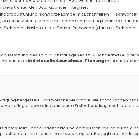
razitfarbenes Blechdach mit ca. 1–2% Gefälle nach hinten
rmweiß), unter den Saunabänken integriert
dardausführung: schwarze Lampe mit Lichtstreifen) + schwarzer A
 bei Holzofen / 1× bei Elektroofen) und Lüftungsspalt an Saunatü
tz-Sicherheitskasten an der Sauna-Rückwand (darf aus Sicherheit
rdausstattung des salo 200 hinausgehen (z. B. Sondermaße, altern
 hikipuu eine
individuelle Saunahaus-Planung
mit persönliche
ertigung hergestellt. Holztypische Merkmale wie Farbnuancen, Mas
e Holzpflege sowie eine passende Erstbehandlung nach der ersten
tromquelle liegt kundenseitig und darf ausschließlich durch eine q
sprechendem Installationsnachweis möglich. Bei jeglichen Änderun