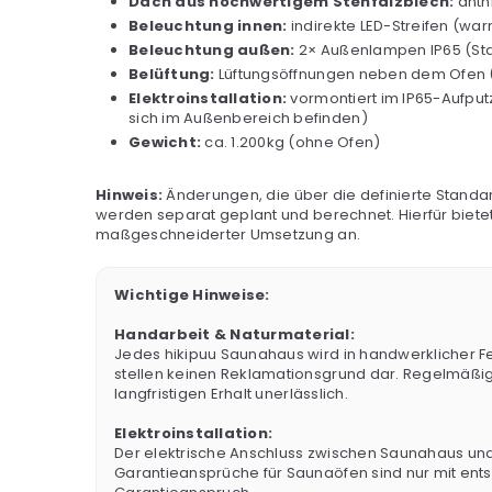
Dach aus hochwertigem Stehfalzblech:
anth
Beleuchtung innen:
indirekte LED-Streifen (wa
Beleuchtung außen:
2× Außenlampen IP65 (Stan
Belüftung:
Lüftungsöffnungen neben dem Ofen (2×
Elektroinstallation:
vormontiert im IP65-Aufpu
sich im Außenbereich befinden)
Gewicht:
ca. 1.200kg (ohne Ofen)
Hinweis:
Änderungen, die über die definierte Standa
werden separat geplant und berechnet. Hierfür bietet
maßgeschneiderter Umsetzung an.
Wichtige Hinweise:
Handarbeit & Naturmaterial:
Jedes hikipuu Saunahaus wird in handwerklicher F
stellen keinen Reklamationsgrund dar. Regelmäßig
langfristigen Erhalt unerlässlich.
Elektroinstallation:
Der elektrische Anschluss zwischen Saunahaus und S
Garantieansprüche für Saunaöfen sind nur mit ent