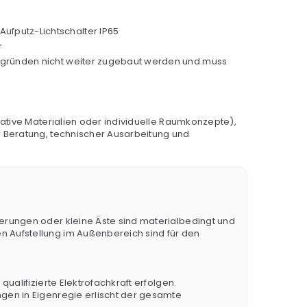
ufputz-Lichtschalter IP65
r
sgründen nicht weiter zugebaut werden und muss
ative Materialien oder individuelle Raumkonzepte),
r Beratung, technischer Ausarbeitung und
erungen oder kleine Äste sind materialbedingt und
 Aufstellung im Außenbereich sind für den
ualifizierte Elektrofachkraft erfolgen.
gen in Eigenregie erlischt der gesamte