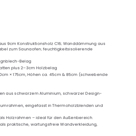
e aus 9cm Konstruktionsholz C16; Wanddämmung aus
abel zum Saunaofen; feuchtigkeitsisolierende
signblech-Belag
latten plus 2–3cm Holzbelag
. 60cm × 175cm, Höhen ca. 45cm & 85cm (schwebende
hmen aus schwarzem Aluminium, schwarzer Design-
iniumrahmen, eingefasst in Thermoholzblenden und
r als Holzrahmen – ideal für den Außenbereich.
als praktische, wartungsfreie Wandverkleidung,