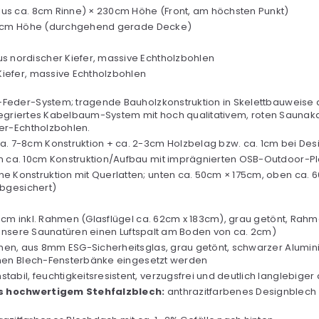
lus ca. 8cm Rinne) × 230cm Höhe (Front, am höchsten Punkt)
195cm Höhe (durchgehend gerade Decke)
 nordischer Kiefer, massive Echtholzbohlen
iefer, massive Echtholzbohlen
-Feder-System; tragende Bauholzkonstruktion in Skelettbauweis
ntegriertes Kabelbaum-System mit hoch qualitativem, roten Saunak
er-Echtholzbohlen.
ca. 7-8cm Konstruktion + ca. 2-3cm Holzbelag bzw. ca. 1cm bei De
n ca. 10cm Konstruktion/Aufbau mit imprägnierten OSB-Outdoor-P
 Konstruktion mit Querlatten; unten ca. 50cm × 175cm, oben ca
abgesichert)
9cm inkl. Rahmen (Glasflügel ca. 62cm x 183cm), grau getönt, Ra
 unsere Saunatüren einen Luftspalt am Boden von ca. 2cm)
hmen, aus 8mm ESG-Sicherheitsglas, grau getönt, schwarzer Alum
nnen Blech-Fensterbänke eingesetzt werden
stabil, feuchtigkeitsresistent, verzugsfrei und deutlich langlebige
us hochwertigem Stehfalzblech:
anthrazitfarbenes Designblech 