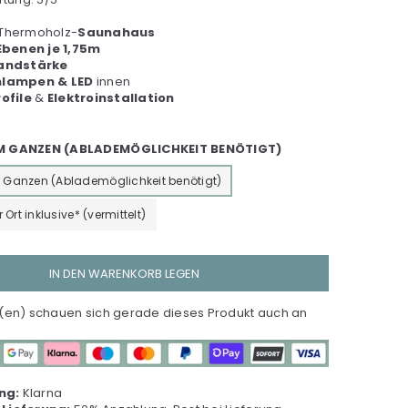
 Thermoholz-
Saunahaus
Ebenen je 1,75m
andstärke
lampen & LED
innen
ofile
&
Elektroinstallation
IM GANZEN (ABLADEMÖGLICHKEIT BENÖTIGT)
m Ganzen (Ablademöglichkeit benötigt)
Ort inklusive* (vermittelt)
IN DEN WARENKORB LEGEN
en) schauen sich gerade dieses Produkt auch an
ng:
Klarna