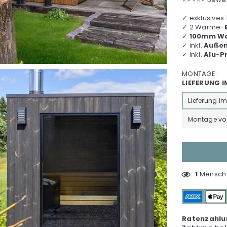
✓ exklusives
✓ 2 Wärme-
✓
100mm W
✓ inkl.
Außen
✓ inkl.
Alu-Pr
MONTAGE:
LIEFERUNG 
Lieferung i
Montage vor 
1
Mensch(
Ratenzahlu