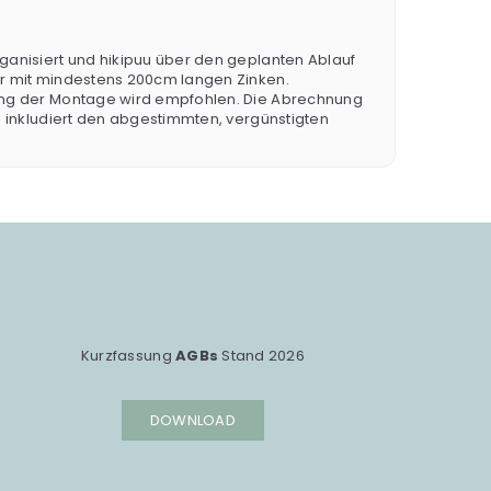
rganisiert und hikipuu über den geplanten Ablauf
ler mit mindestens 200cm langen Zinken.
itung der Montage wird empfohlen. Die Abrechnung
is inkludiert den abgestimmten, vergünstigten
Kurzfassung
AGBs
Stand 2026
DOWNLOAD