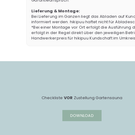
Garantieanspruch.
Lieferung & Montage:
Bei Lieferung im Ganzen liegt das Abladen auf Kund
informiert werden. hikipuu haftet nicht für Ablad
*Bei einer Montage vor Ort erfolgt die Ausführung
erfolgt in der Regel direkt über den jeweiligen Be
Handwerkerpreis für hikipuu Kundschaft im Umkrei
Checkliste
VOR
Zustellung Gartensauna
DOWNLOAD