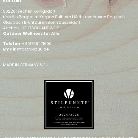
Kontakt
50226 Frechen Königsdorf
für Köln Bergheim Kerpen Pulheim Hürth Leverkusen Bergisch
Gladbach Brühl Düren Bonn Düsseldorf
Aachen...DEUTSCHLANDWEIT
Outdoor Wellness für Alle
Telefon
: +4917661171690
Email
: info@hikipuu.de
MADE IN GERMANY & EU