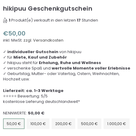
hikipuu Geschenkgutschein
1
Produkt(e) verkauft in den letzen
17
Stunden
€50,00
Normaler
inkl. MwSt.
zzgl. Versandkosten
Preis
✓
individueller Gutschein
von hikipuu
✓ für
Miete, Kauf und Zubehör
✓ hikipuu steht für
Erholung, Ruhe und Wellness
✓
verschenke Spaß und
wertvolle Momente voller Erlebnisse
✓ Geburtstag, Mutter- oder Vatertag, Ostern, Weihnachten,
Hochzeit usw.
Lieferzeit: ca. 1-3 Werktage
⭐⭐⭐⭐⭐ Bewertung: 5/5
kostenlose Lieferung deutschlandweit*
NENNWERTE:
50,00 €
50,00 €
100,00 €
200,00 €
500,00 €
1.000,00 €