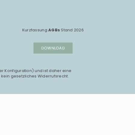
Kurzfassung
AGBs
Stand 2026
DOWNLOAD
er Konfiguration) und ist daher eine
 kein gesetzliches Widerrufsrecht.