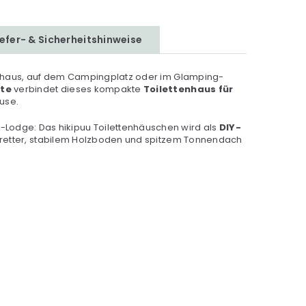
iefer- & Sicherheitshinweise
nhaus, auf dem Campingplatz oder im Glamping-
hte
verbindet dieses kompakte
Toilettenhaus für
use.
Lodge: Das hikipuu Toilettenhäuschen wird als
DIY-
dbretter, stabilem Holzboden und spitzem Tonnendach