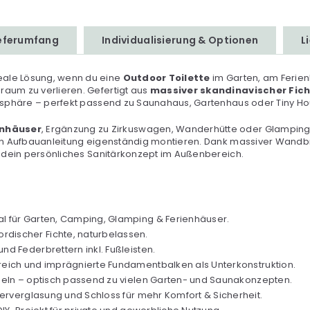
ieferumfang
Individualisierung & Optionen
L
deale Lösung, wenn du eine
Outdoor Toilette
im Garten, am Ferie
raum zu verlieren. Gefertigt aus
massiver skandinavischer Fic
ivatsphäre – perfekt passend zu Saunahaus, Gartenhaus oder Tiny Ho
enhäuser
, Ergänzung zu Zirkuswagen, Wanderhütte oder Glamping-
erten Aufbauanleitung eigenständig montieren. Dank massiver Wan
ür dein persönliches Sanitärkonzept im Außenbereich.
al für Garten, Camping, Glamping & Ferienhäuser.
rdischer Fichte, naturbelassen.
nd Federbrettern inkl. Fußleisten.
eich und imprägnierte Fundamentbalken als Unterkonstruktion.
deln – optisch passend zu vielen Garten- und Saunakonzepten.
lierverglasung und Schloss für mehr Komfort & Sicherheit.