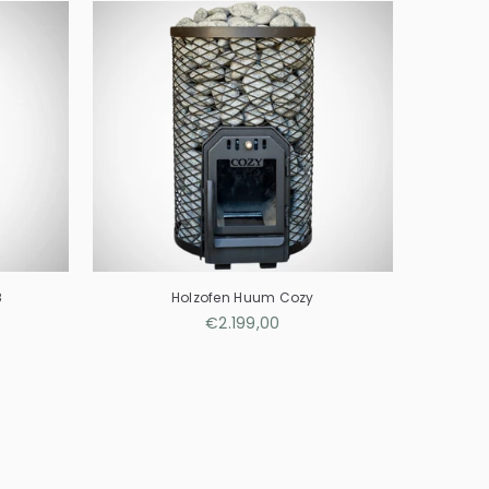
8
Holzofen Huum Cozy
Normaler
€2.199,00
Preis