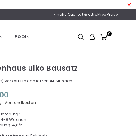
✓ hohe Qualität & attraktive Preise
0
POOL
tenhaus ulko Bausatz
) verkauft in den letzen
41
Stunden
,00
gl. Versandkosten
ieferung*
ca. 4-8 Wochen
tung: 4,8/5
nhäuschen
aus Echtholz