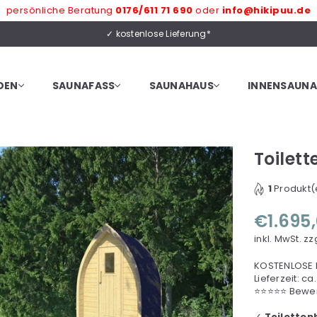
persönliche Beratung
0176/611 71 690
oder
info@hikipuu.de
✓ kostenlose Lieferung*
DEN
SAUNAFASS
SAUNAHAUS
INNENSAUNA
Toilet
1
Produkt(e
€1.695
Normaler
Preis
inkl. MwSt.
zz
KOSTENLOSE L
Lieferzeit: 
⭐⭐⭐⭐⭐ Bewer
✓
Toilette