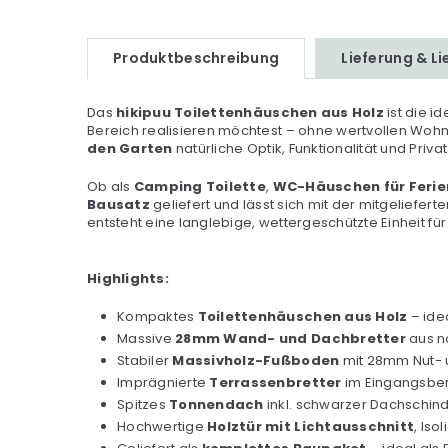
Produktbeschreibung
Lieferung & L
Das
hikipuu Toilettenhäuschen aus Holz
ist die i
Bereich realisieren möchtest – ohne wertvollen Wohn
den Garten
natürliche Optik, Funktionalität und Pr
Ob als
Camping Toilette
,
WC-Häuschen für Feri
Bausatz
geliefert und lässt sich mit der mitgelief
entsteht eine langlebige, wettergeschützte Einheit f
Highlights:
Kompaktes
Toilettenhäuschen aus Holz
– ide
Massive
28mm Wand- und Dachbretter
aus no
Stabiler
Massivholz-Fußboden
mit 28mm Nut- u
Imprägnierte
Terrassenbretter
im Eingangsber
Spitzes
Tonnendach
inkl. schwarzer Dachschin
Hochwertige
Holztür mit Lichtausschnitt
, Iso