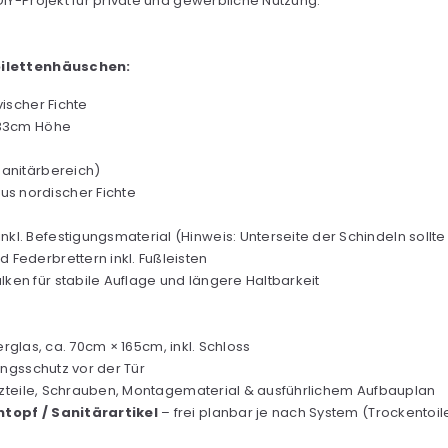
DIY-Projekt für private und gewerbliche Nutzung.
ilettenhäuschen:
ischer Fichte
 233cm Höhe
Sanitärbereich)
s nordischer Fichte
kl. Befestigungsmaterial (Hinweis: Unterseite der Schindeln sollt
ederbrettern inkl. Fußleisten
en für stabile Auflage und längere Haltbarkeit
erglas, ca. 70cm × 165cm, inkl. Schloss
ungsschutz vor der Tür
olzteile, Schrauben, Montagematerial & ausführlichem Aufbauplan
ntopf / Sanitärartikel
– frei planbar je nach System (Trockentoi