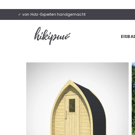
✓ von Holz-Experten handgemacht
EISBA
HIKIPUU