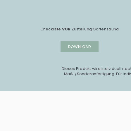
Checkliste
VOR
Zustellung Gartensauna
DOWNLOAD
Dieses Produkt wird individuell nac
Maß-/Sonderanfertigung. Für indiv