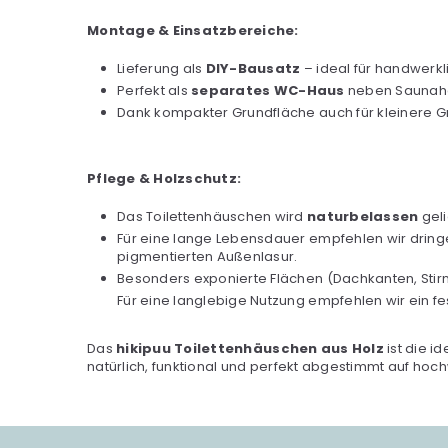
Montage & Einsatzbereiche:
Lieferung als
DIY-Bausatz
– ideal für handwerk
Perfekt als
separates WC-Haus
neben Saunahau
Dank kompakter Grundfläche auch für kleinere 
Pflege & Holzschutz:
Das Toilettenhäuschen wird
naturbelassen
geli
Für eine lange Lebensdauer empfehlen wir drin
pigmentierten Außenlasur.
Besonders exponierte Flächen (Dachkanten, Stirn
Für eine langlebige Nutzung empfehlen wir ein f
Das
hikipuu Toilettenhäuschen aus Holz
ist die i
natürlich, funktional und perfekt abgestimmt auf ho