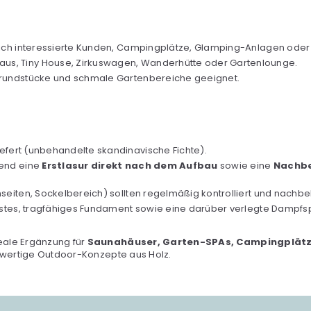
lich interessierte Kunden, Campingplätze, Glamping-Anlagen oder
s, Tiny House, Zirkuswagen, Wanderhütte oder Gartenlounge.
Grundstücke und schmale Gartenbereiche geeignet.
efert (unbehandelte skandinavische Fichte).
gend eine
Erstlasur direkt nach dem Aufbau
sowie eine
Nachbe
seiten, Sockelbereich) sollten regelmäßig kontrolliert und nachb
estes, tragfähiges Fundament sowie eine darüber verlegte Dampfsp
deale Ergänzung für
Saunahäuser, Garten-SPAs, Campingplätz
chwertige Outdoor-Konzepte aus Holz.