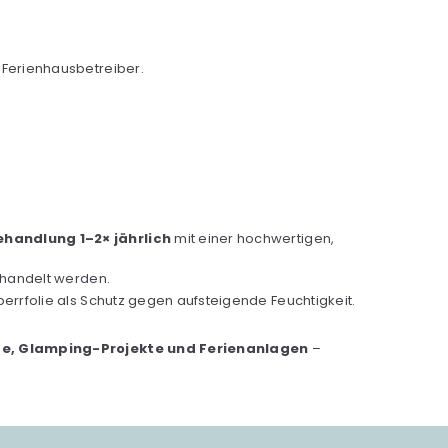
 Ferienhausbetreiber.
handlung 1–2× jährlich
mit einer hochwertigen,
ehandelt werden.
errfolie als Schutz gegen aufsteigende Feuchtigkeit.
e, Glamping-Projekte und Ferienanlagen
–