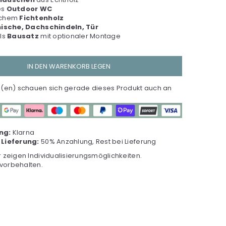
es
Outdoor WC
schem
Fichtenholz
ische
, Dachschindeln, Tür
als
Bausatz
mit optionaler Montage
IN DEN WARENKORB LEGEN
en) schauen sich gerade dieses Produkt auch an
ng:
Klarna
 Lieferung:
50% Anzahlung, Rest bei Lieferung
r zeigen Individualisierungsmöglichkeiten.
vorbehalten.