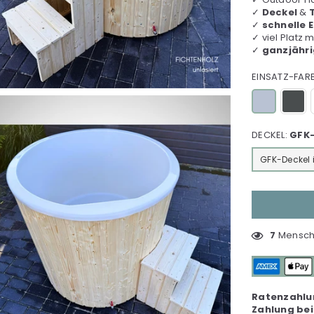
✓
Deckel
&
✓
schnelle 
✓ viel
Platz m
✓
ganzjähr
EINSATZ-FAR
DECKEL:
GFK-
GFK-Deckel i
7
Mensch(
Ratenzahlu
Zahlung bei