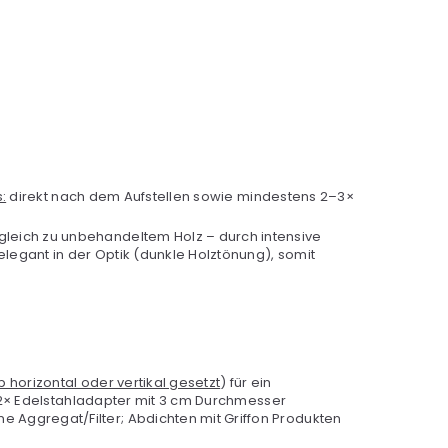
:
direkt nach dem Aufstellen sowie mindestens 2–3×
gleich zu unbehandeltem Holz – durch intensive
legant in der Optik (dunkle Holztönung), somit
 horizontal oder vertikal gesetzt
) für ein
n 2× Edelstahladapter mit 3 cm Durchmesser
Aggregat/Filter; Abdichten mit Griffon Produkten