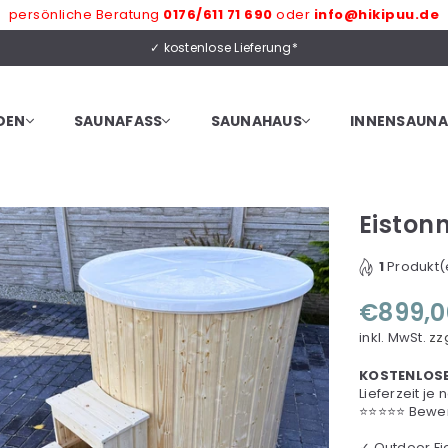
persönliche Beratung
0176/611 71 690
oder
info@hikipuu.de
✓ kostenlose Lieferung*
DEN
SAUNAFASS
SAUNAHAUS
INNENSAUNA
Eistonn
1
Produkt(e
€899,0
Normaler
Preis
inkl. MwSt.
zz
KOSTENLOSE
Lieferzeit je
⭐⭐⭐⭐⭐ Bewer
✓ Outdoor Fi