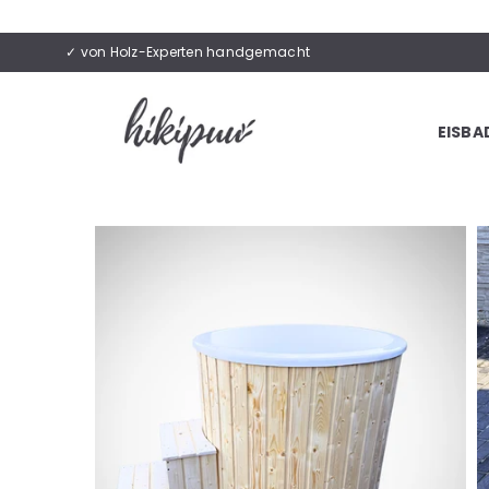
✓ von Holz-Experten handgemacht
EISBA
HIKIPUU