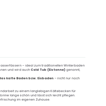
Wasserfässern – ideal zum traditionellen Winterbaden
onnen und wird auch
Cold Tub (Eistonne)
genannt,
 das kalte Baden bzw. Eisbaden
– nicht nur nach
Handarbeit zu einem langlebigen Kältebecken für
onne lange schön und lässt sich leicht pflegen.
 Erfrischung im eigenen Zuhause.