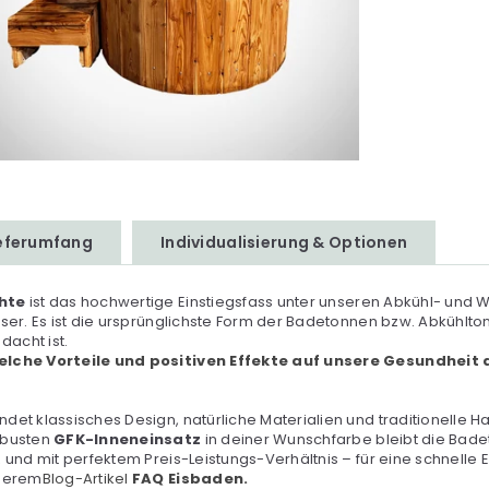
ieferumfang
Individualisierung & Optionen
chte
ist das hochwertige Einstiegsfass unter unseren Abkühl- und 
sser. Es ist die ursprünglichste Form der Badetonnen bzw. Abkühlt
acht ist.
lche Vorteile und positiven Effekte auf unsere Gesundheit
ndet klassisches Design, natürliche Materialien und traditionelle 
obusten
GFK-Inneneinsatz
in deiner Wunschfarbe bleibt die Badet
 und mit perfektem Preis-Leistungs-Verhältnis – für eine schnelle
nserem
Blog-Artikel
FAQ Eisbaden.