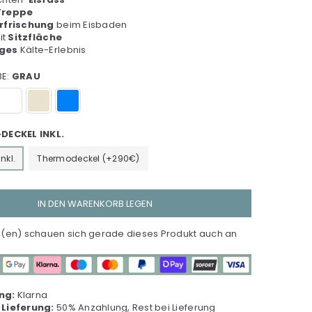
Treppe
Erfrischung
beim Eisbaden
it
Sitzfläche
iges
Kälte-Erlebnis
BE:
GRAU
DECKEL INKL.
nkl.
Thermodeckel (+290€)
IN DEN WARENKORB LEGEN
en) schauen sich gerade dieses Produkt auch an
ng:
Klarna
 Lieferung:
50% Anzahlung, Rest bei Lieferung