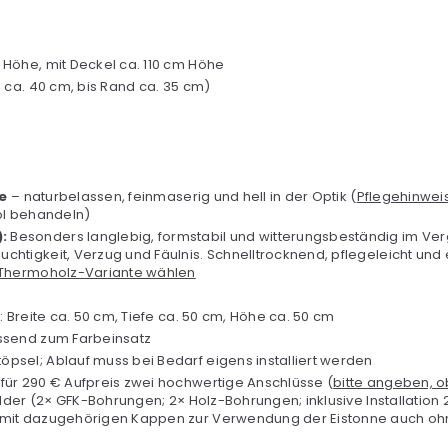
Höhe, mit Deckel ca. 110 cm Höhe
 ca. 40 cm, bis Rand ca. 35 cm)
K
e
– naturbelassen, feinmaserig und hell in der Optik (
Pflegehinweis
öl behandeln)
:
Besonders langlebig, formstabil und witterungsbeständig im Ver
tigkeit, Verzug und Fäulnis. Schnelltrocknend, pflegeleicht und e
 Thermoholz-Variante wählen
: Breite ca. 50 cm, Tiefe ca. 50 cm, Höhe ca. 50 cm
ssend zum Farbeinsatz
psel; Ablauf muss bei Bedarf eigens installiert werden
für 290 € Aufpreis zwei hochwertige Anschlüsse (
bitte angeben, ob
ilder (2× GFK-Bohrungen; 2× Holz-Bohrungen; inklusive Installatio
it dazugehörigen Kappen zur Verwendung der Eistonne auch ohne 