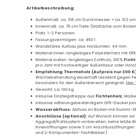
Artikelbeschreibung:
Außenmaß: ca. 105 cm Durchmesser × ca. 102 cm 
Innenmaß: ca. 75 cm Tiefe (Sitzfläche vom Boden
Platz: 1–2 Personen
Fassungsvermögen: ca. 450 l
Wandstärke Aufbau plus Holzbohlen: 44 mm
Material innen: langlebiges Polyesterharz mit GF
Material außen: langlebiges Echtholz, 100%
Ficht
pro Jahr mit hochwertiger Außenlasur oder Holz
Empfehlung Thermoholz (Aufpreis nur 200 €)
Wärmebehandlung dauerhaft resistent gegen Feuch
besonders für den Außenbereich geeignet.
Hier
Gewicht: ca. 100 kg
inklusive Einstiegstreppe aus
Fichtenholz
, Maße
inklusive witterungsbeständigem GFK-Deckel pa
Wasserabfluss:
Abfluss im Boden mit Gummi-Stö
Anschlüsse (optional):
Auf Wunsch können wir 
Aggregat/Kühlsystem vorbereiten, siehe letzte B
Innenöffnungen sowie 3 cm Anschlussöffnungen m
und 2-Komponenten-Yachtkleber)