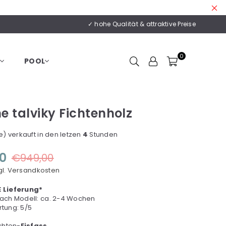
✓ hohe Qualität & attraktive Preise
0
POOL
e talviky Fichtenholz
) verkauft in den letzen
4
Stunden
0
€949,00
gl. Versandkosten
 Lieferung*
 nach Modell: ca. 2-4 Wochen
tung: 5/5
chten-
Eisfass