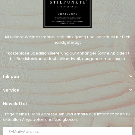
All unsere Wellnessmöbel sind einzigartig und individuell für Dich
handgefertigt.
*kostenlose Speditionslieferung auf Anhänger (ohne Abladen)
bis Bordsteinkante deutschlandweit, ausgenommen Inseln
hikipuu
Service
Newsletter
Trage deine E-Mail Adresse ein und erhalte alle Informationen zu
aktuellen Angeboten und Neuigkeiten: