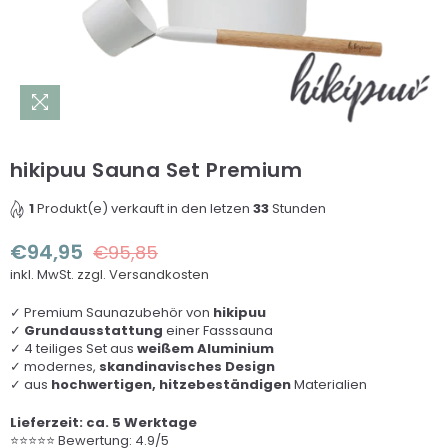
hikipuu Sauna Set Premium
1
Produkt(e) verkauft in den letzen
33
Stunden
€94,95
€95,85
Normaler
inkl. MwSt.
zzgl. Versandkosten
Preis
✓ Premium Saunazubehör von
hikipuu
✓
Grundausstattung
einer Fasssauna
✓ 4 teiliges Set aus
weißem Aluminium
✓ modernes,
skandinavisches Design
✓ aus
hochwertigen, hitzebeständigen
Materialien
Lieferzeit: ca. 5 Werktage
⭐⭐⭐⭐⭐ Bewertung: 4.9/5