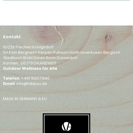
Kontakt
50226 Frechen Königsdorf
für Köln Bergheim Kerpen Pulheim Hürth Leverkusen Bergisch
Gladbach Brühl Düren Bonn Düsseldorf
Aachen...DEUTSCHLANDWEIT
Outdoor Wellness für Alle
Telefon
: +4917661171690
Email
: info@hikipuu.de
MADE IN GERMANY & EU