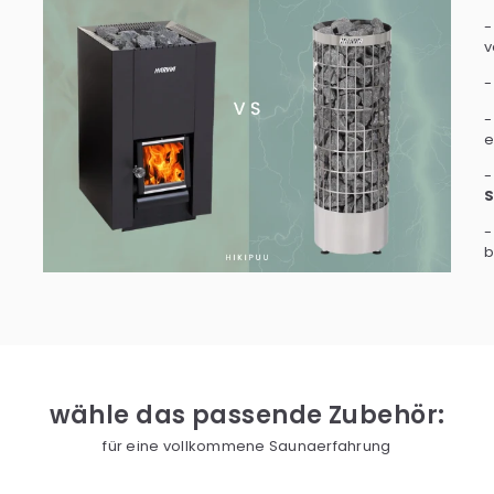
v
-
-
e
-
S
b
wähle das passende Zubehör:
für eine vollkommene Saunaerfahrung