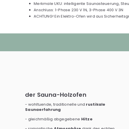
Merkmale UKU: intelligente Saunasteuerung, Steu
Anschluss: 1-Phase 230 V 1N, 3-Phase 400 V 3N
ACHTUNG! Ein Elektro-Ofen wird aus Sicherheitsg
der Sauna-Holzofen
- wohltuende, traditionelle und
rustikale
Saunaerfahrung
- gleichmäßig abgegebene
Hitze
- romantische
Atmosphäre
dank des echten,