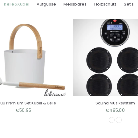
Kelle&Kübel
Aufgüsse
Messbares
Holzschutz
Set's
puu Premium Set Kübel & Kelle
Sauna Musiksystem
Normaler
Normaler
€50,95
€495,00
Preis
Preis