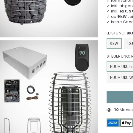
✓ formschö
✓ inkl. abge
✓ inkl.
ext. 
✓ ab
9kW
Lei
✓ keine Gene
LEISTUNG:
9K
9kW
10
STEUERUNG:
HUUM UKU Lo
HUUM UKU Wi
10
Mensch