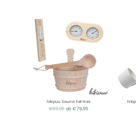
ium
hikipuu Sauna Set Holz
hiki
Normaler
€89,95
ab €79,95
Preis