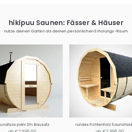
hikipuu Saunen: Fässer & Häuser
nutze deinen Garten als deinen persönlichen Erholungs-Raum
unafass pieni 2m Bausatz
rundes Fichtenholz Saunafas
ab €2.995,00
ab €2.995,00