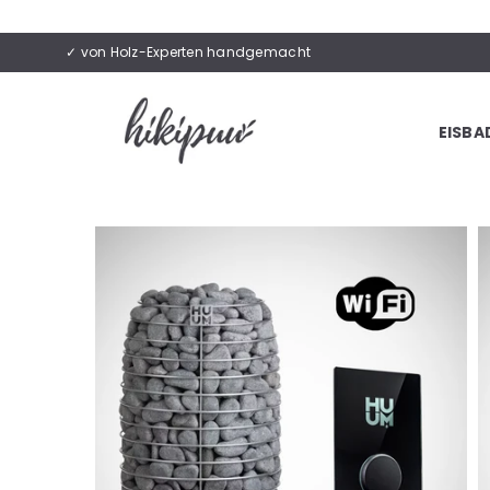
✓ von Holz-Experten handgemacht
EISBA
HIKIPUU