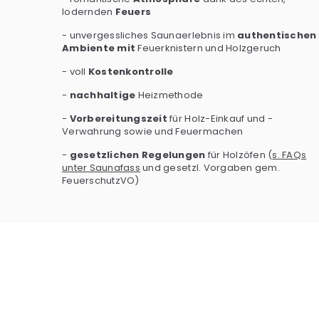
lodernden
Feuers
- unvergessliches Saunaerlebnis im
authentischen
Ambiente mit
Feuerknistern und Holzgeruch
- voll
Kostenkontrolle
-
nachhaltige
Heizmethode
-
Vorbereitungszeit
für Holz-Einkauf und -
Verwahrung sowie und Feuermachen
-
gesetzlichen Regelungen
für Holzöfen (
s. FAQs
unter Saunafass
und gesetzl. Vorgaben gem.
FeuerschutzVO)