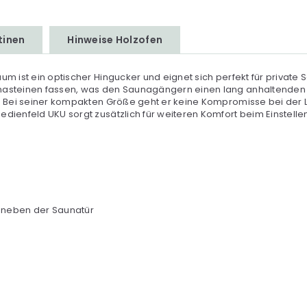
tinen
Hinweise Holzofen
um ist ein optischer Hingucker und eignet sich perfekt für privat
nasteinen fassen, was den Saunagängern einen lang anhaltenden u
 Bei seiner kompakten Größe geht er keine Kompromisse bei der Lei
edienfeld UKU sorgt zusätzlich für weiteren Komfort beim Einstell
e neben der Saunatür