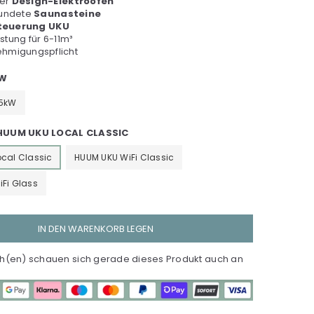
ner
Design-Elektroofen
rundete
Saunasteine
Steuerung UKU
stung für 6-11m³
hmigungspflicht
W
.5kW
HUUM UKU LOCAL CLASSIC
cal Classic
HUUM UKU WiFi Classic
Fi Glass
IN DEN WARENKORB LEGEN
(en) schauen sich gerade dieses Produkt auch an