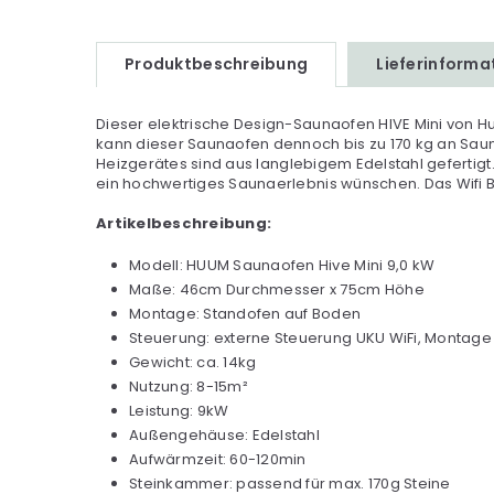
Produktbeschreibung
Lieferinforma
Dieser elektrische Design-Saunaofen HIVE Mini von Hu
kann dieser Saunaofen dennoch bis zu 170 kg an Sau
Heizgerätes sind aus langlebigem Edelstahl gefertigt.
ein hochwertiges Saunaerlebnis wünschen. Das Wifi B
Artikelbeschreibung:
Modell: HUUM Saunaofen Hive Mini 9,0 kW
Maße: 46cm Durchmesser x 75cm Höhe
Montage: Standofen auf Boden
Steuerung: externe Steuerung UKU WiFi, Montag
Gewicht: ca. 14kg
Nutzung: 8-15m²
Leistung: 9kW
Außengehäuse: Edelstahl
Aufwärmzeit: 60-120min
Steinkammer: passend für max. 170g Steine