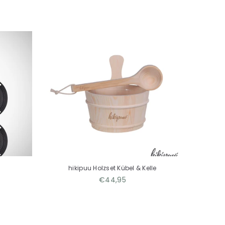
hikipuu Holzset Kübel & Kelle
h
Normaler
€44,95
Preis