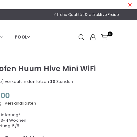
✓ hohe Qualität & attraktive Preise
0
POOL
oofen Huum Hive Mini WiFi
) verkauft in den letzen
33
Stunden
,00
gl. Versandkosten
ieferung*
a. 3-4 Wochen
tung: 5/5