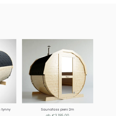
s tynny
Saunafass pieni 2m
ab €3.195,00