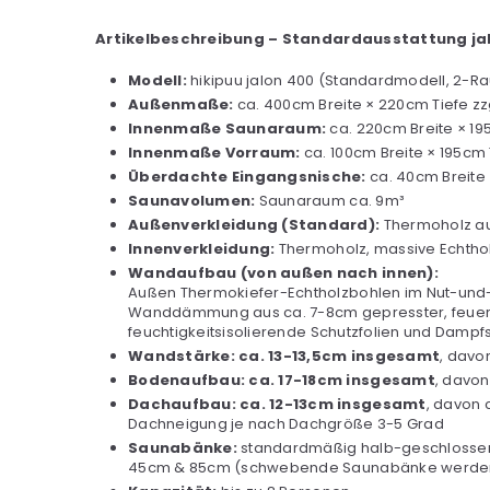
Artikelbeschreibung – Standardausstattung ja
Modell:
hikipuu jalon 400 (Standardmodell, 2-
Außenmaße:
ca. 400cm Breite × 220cm Tiefe zz
Innenmaße Saunaraum:
ca. 220cm Breite × 1
Innenmaße Vorraum:
ca. 100cm Breite × 195cm
Überdachte Eingangs­nische:
ca. 40cm Breite 
Saunavolumen:
Saunaraum ca. 9m³
Außenverkleidung (Standard):
Thermoholz aus
Innenverkleidung:
Thermoholz, massive Echtho
Wandaufbau (von außen nach innen):
Außen Thermokiefer-Echtholzbohlen im Nut-und-F
Wanddämmung aus ca. 7-8cm gepresster, feuerfe
feuchtigkeitsisolierende Schutzfolien und Dampf
Wandstärke: ca. 13-13,5cm insgesamt
, davo
Bodenaufbau: ca. 17-18cm insgesamt
, davon
Dachaufbau: ca. 12-13cm insgesamt
, davon 
Dachneigung je nach Dachgröße 3-5 Grad
Saunabänke:
standardmäßig halb-geschlossene 
45cm & 85cm (schwebende Saunabänke werden mi