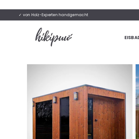
✓ von Holz-Experten handgemacht
EISBA
HIKIPUU