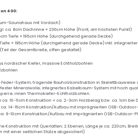
lon 400:
Raum-Saunahaus mit Vordach)
gl. ca. 8cm Dachrinne × 230cm Höhe (Front, am höchsten Punkt)
95cm Tiefe × 195cm Höhe (durchgehend gerade Decke)
 Tiefe × 195cm Höhe (durchgehend gerade Decke) inkl. integrierter
(Teil der Gesamtbreite, offen gestaltet)
 nordischer Kiefer, massive Echtholzbohlen
lzbohlen
eder-System; tragende Bauholzkonstruktion in Skelettbauweise a
ster Mineralwolle; integriertes Kabelbaum-System mit hoch qual
sperre; innen Thermokiefer-Echtholzbohlen.
n ca. 10-11cm Konstruktion + ca. 2-3cm Holzbelag bzw. ca. 1cm bei
 ca. 14-15cm Konstruktion/Aufbau mit imprägnierten OSB-Outdoor
ca. 9-10cm Konstruktion/Aufbau mit imprägnierten OSB-Outdoor-Pl
Konstruktion mit Querlatten; 2 Ebenen, Länge je ca. 220cm, Brei
t einer seitlichen Stütze abgesichert)