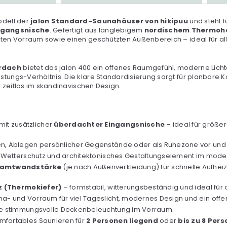
odell der
jalon Standard-Saunahäuser von hikipuu
und steht 
ngangs­nische
. Gefertigt aus langlebigem
nordischem Thermoh
en Vorraum sowie einen geschützten Außenbereich – ideal für alle
rdach
bietet das jalon 400 ein offenes Raumgefühl, moderne Lic
tungs-Verhältnis. Die klare Standardisierung sorgt für planbare Kos
 zeitlos im skandinavischen Design.
mit zusätzlicher
überdachter Eingangs­nische
– ideal für größe
n, Ablegen persönlicher Gegenstände oder als Ruhezone vor un
r Wetterschutz und architektonisches Gestaltungselement im moder
esamtwandstärke
(je nach Außenverkleidung) für schnelle Aufhei
 (Thermokiefer)
– formstabil, witterungsbeständig und ideal für
a- und Vorraum für viel Tageslicht, modernes Design und ein offe
 stimmungsvolle Deckenbeleuchtung im Vorraum.
mfortables Saunieren für
2 Personen liegend
oder
bis zu 8 Per