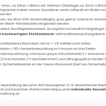
r 4mm, ca. 69cm × 189cm inkl. Rahmen (Glasflügel ca. 62cm x 18
heitsgründen haben unsere Saunatüren einen Luftspalt am Boden v
 werden
hmen, aus 8mm ESG-Sicherheitsglas, grau getönt, schwarzer Alum
nnen Blech-Fensterbänke eingesetzt werden
stabil, feuchtigkeitsresistent, verzugsfrei und deutlich langlebige
us hochwertigem Stehfalzblech:
anthrazitfarbenes Designblech 
razitfarbenes Blechdach mit ca. 1–2% Gefälle nach hinten
bänken + LED-Deckenbeleuchtung im Vorraum an drei Seiten
dardausführung: schwarze Lampe mit Lichtstreifen) + schwarzer A
× bei Holzofen / 1× bei Elektroofen) und Lüftungsspalt an beiden
tz-Sicherheitskasten an der Sauna-Rückwand (darf aus Sicherheit
rdausstattung des jalon 400 hinausgehen (z. B. abweichende Raum
t und berechnet. Hierfür bietet hikipuu eine
individuelle Sauna
msetzung an.