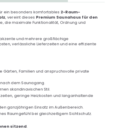
für ein besonders komfortables
2-Raum-
olz
, vereint dieses
Premium Saunahaus für den
, die maximale Funktionalität, Ordnung und
htakzente und mehrere großflächige
ten, verlässliche Lieferzeiten und eine effiziente
re Gärten, Familien und anspruchsvolle private
d nach dem Saunagang.
nen skandinavischen Stil.
zzeiten, geringe Heizkosten und langanhaltende
 den ganzjährigen Einsatz im Außenbereich.
nes Raumgefühl bei gleichzeitigem Sichtschutz.
sonen sitzend
.