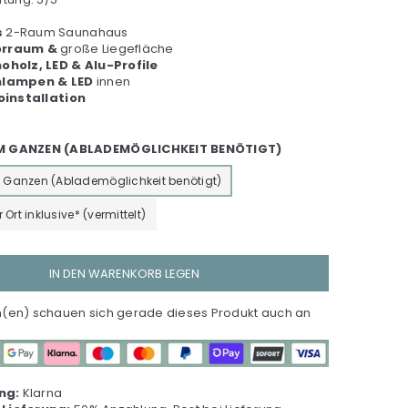
s
2-Raum Saunahaus
orraum &
große Liegefläche
holz, LED & Alu-Profile
lampen & LED
innen
oinstallation
IM GANZEN (ABLADEMÖGLICHKEIT BENÖTIGT)
m Ganzen (Ablademöglichkeit benötigt)
Ort inklusive* (vermittelt)
IN DEN WARENKORB LEGEN
en) schauen sich gerade dieses Produkt auch an
ng:
Klarna