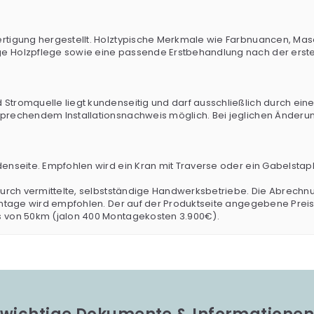
ertigung hergestellt. Holztypische Merkmale wie Farbnuancen, Mas
e Holzpflege sowie eine passende Erstbehandlung nach der ersten
tromquelle liegt kundenseitig und darf ausschließlich durch eine q
sprechendem Installationsnachweis möglich. Bei jeglichen Änderun
denseite. Empfohlen wird ein Kran mit Traverse oder ein Gabelstap
durch vermittelte, selbstständige Handwerksbetriebe. Die Abrechnun
Montage wird empfohlen. Der auf der Produktseite angegebene Prei
s von 50km (jalon 400 Montagekosten 3.900€).