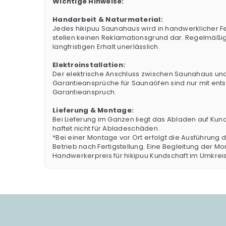
Wichtige Hinweise:
Handarbeit & Naturmaterial:
Jedes hikipuu Saunahaus wird in handwerklicher F
stellen keinen Reklamationsgrund dar. Regelmäßig
langfristigen Erhalt unerlässlich.
Elektroinstallation:
Der elektrische Anschluss zwischen Saunahaus und S
Garantieansprüche für Saunaöfen sind nur mit ent
Garantieanspruch.
Lieferung & Montage:
Bei Lieferung im Ganzen liegt das Abladen auf Kun
haftet nicht für Abladeschäden.
*Bei einer Montage vor Ort erfolgt die Ausführung 
Betrieb nach Fertigstellung. Eine Begleitung der 
Handwerkerpreis für hikipuu Kundschaft im Umkrei