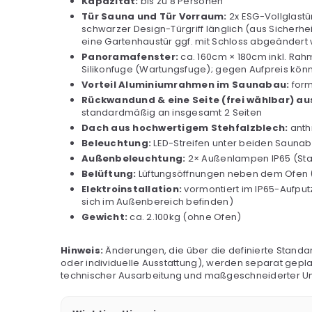
Kapazität:
bis zu 8 Personen
Tür Sauna und Tür Vorraum:
2x ESG-Vollglastü
schwarzer Design-Türgriff länglich (aus Sicher
eine Gartenhaustür ggf. mit Schloss abgeändert
Panoramafenster:
ca. 160cm × 180cm inkl. Ra
Silikonfuge (Wartungsfuge); gegen Aufpreis kö
Vorteil Aluminiumrahmen im Saunabau:
form
Rückwandund & eine Seite (frei wählbar) a
standardmäßig an insgesamt 2 Seiten
Dach aus hochwertigem Stehfalzblech:
anth
Beleuchtung:
LED-Streifen unter beiden Sauna
Außenbeleuchtung:
2× Außenlampen IP65 (Stan
Belüftung:
Lüftungsöffnungen neben dem Ofen (2
Elektroinstallation:
vormontiert im IP65-Aufpu
sich im Außenbereich befinden)
Gewicht:
ca. 2.100kg (ohne Ofen)
Hinweis:
Änderungen, die über die definierte Standa
oder individuelle Ausstattung), werden separat geplan
technischer Ausarbeitung und maßgeschneiderter U