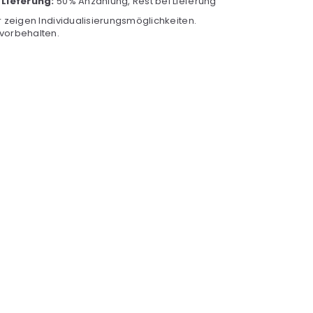
 Lieferung:
50% Anzahlung, Rest bei Lieferung
r zeigen Individualisierungsmöglichkeiten.
vorbehalten.