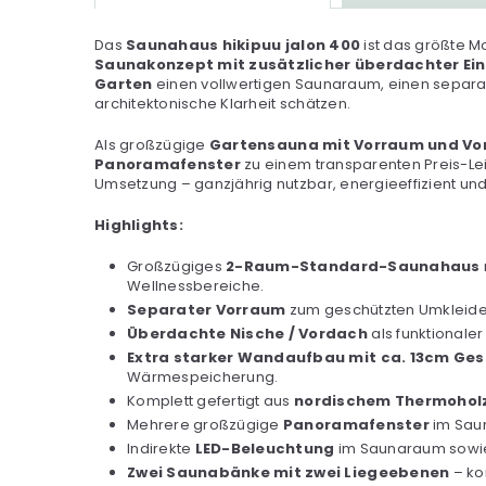
Das
Saunahaus hikipuu jalon 400
ist das größte M
Saunakonzept mit zusätzlicher überdachter Ei
Garten
einen vollwertigen Saunaraum, einen separat
architektonische Klarheit schätzen.
Als großzügige
Gartensauna mit Vorraum und Vo
Panoramafenster
zu einem transparenten Preis-Leis
Umsetzung – ganzjährig nutzbar, energieeffizient und
Highlights:
Großzügiges
2-Raum-Standard-Saunahaus
Wellnessbereiche.
Separater Vorraum
zum geschützten Umkleide
Überdachte Nische / Vordach
als funktionale
Extra starker Wandaufbau mit ca. 13cm G
Wärmespeicherung.
Komplett gefertigt aus
nordischem Thermoholz
Mehrere großzügige
Panoramafenster
im Saun
Indirekte
LED-Beleuchtung
im Saunaraum sowie
Zwei Saunabänke mit zwei Liegeebenen
– ko