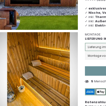
✓
exklusive
✓
Nische, V
✓ inkl.
Thermo
✓ inkl.
Außen
✓ inkl.
Elektr
MONTAGE:
LIEFERUNG 
Lieferung i
Montage vor 
5
Mensch(
Ratenzahlu