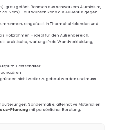
3cm), grau getönt, Rahmen aus schwarzem Aluminium,
on ca. 2cm) - auf Wunsch kann die Außentür gegen
iniumrahmen, eingefasst in Thermoholzblenden und
r als Holzrahmen – ideal für den Außenbereich.
als praktische, wartungsfreie Wandverkleidung,
ufputz-Lichtschalter
 Saunatüren
sgründen nicht weiter zugebaut werden und muss
aufteilungen, Sondermaße, alternative Materialien
haus-Planung
mit persönlicher Beratung,