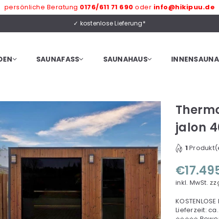
persönliche Beratung
0176/611 71 690
oder
info@hikipuu.de
✓ kostenlose Lieferung*
DEN
SAUNAFASS
SAUNAHAUS
INNENSAUNA
Therm
jalon 
1
Produkt(e
€17.49
Normaler
Preis
inkl. MwSt.
zz
KOSTENLOSE L
Lieferzeit: c
⭐⭐⭐⭐⭐ Bewer