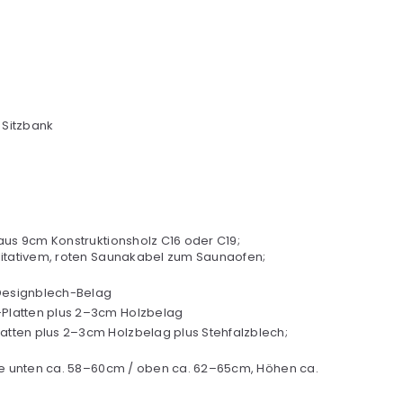
 Sitzbank
us 9cm Konstruktionsholz C16 oder C19;
itativem, roten Saunakabel zum Saunaofen;
 Designblech-Belag
-Platten plus 2–3cm Holzbelag
atten plus 2–3cm Holzbelag plus Stehfalzblech;
te unten ca. 58–60cm / oben ca. 62–65cm, Höhen ca.