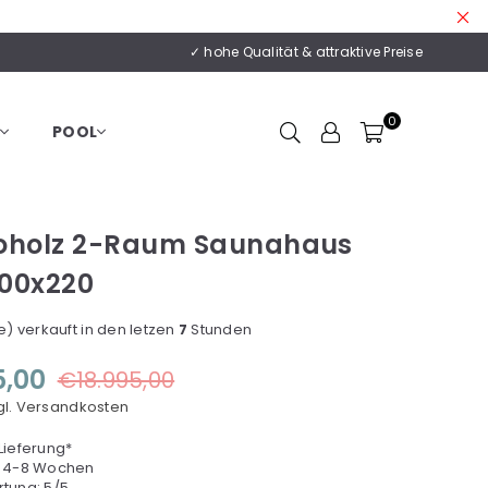
✓ hohe Qualität & attraktive Preise
0
POOL
oholz 2-Raum Saunahaus
400x220
) verkauft in den letzen
7
Stunden
5,00
€18.995,00
gl. Versandkosten
ieferung*
a. 4-8 Wochen
tung: 5/5