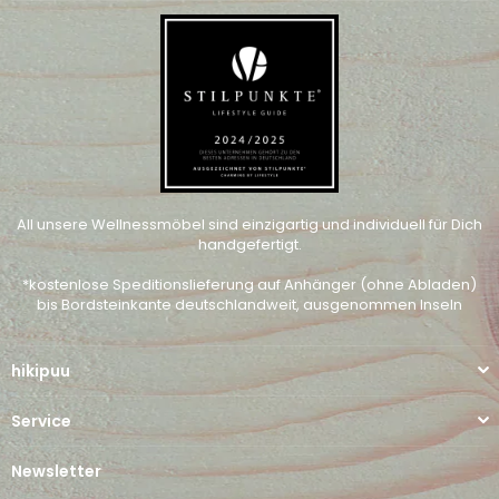
All unsere Wellnessmöbel sind einzigartig und individuell für Dich
handgefertigt.
*kostenlose Speditionslieferung auf Anhänger (ohne Abladen)
bis Bordsteinkante deutschlandweit, ausgenommen Inseln
hikipuu
Service
Newsletter