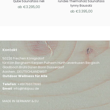
Qube Saunafass neli
rundes Thermoholz Saunafass
tynny Bausatz
ab €3.295,00
ab €3.395,00
Kontakt
50226 Frechen Königsdorf
für Köln Bergheim Kerpen Pulheim Hürth Leverkusen Bergisch
Gladbach Brühl Düren Bonn Düsseldorf
Aachen...DEUTSCHLANDWEIT
Outdoor Wellness für Alle
Telefon
: +4917661171690
Email
: info@hikipuu.de
MADE IN GERMANY & EU