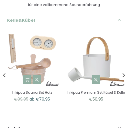
für eine vollkommene Saunaerfahrung
Kelle&Kübel
hikipuu Sauna Set Holz
hikipuu Premium Set Kübel & Kelle
Normaler
Normaler
€89,95
ab €79,95
€50,95
Preis
Preis