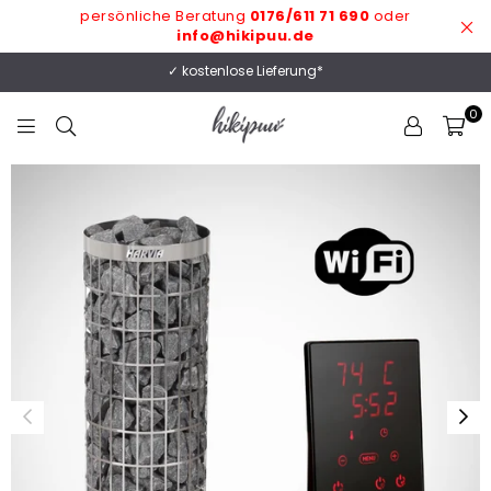
persönliche Beratung
0176/611 71 690
oder
info@hikipuu.de
✓ kostenlose Lieferung*
0
HIKIPUU