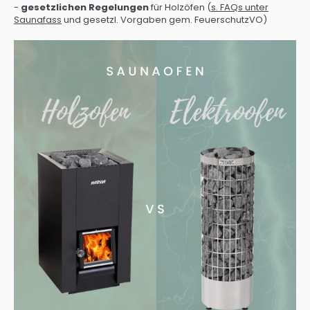
-
gesetzlichen Regelungen
für Holzöfen (
s. FAQs unter
Saunafass
und gesetzl. Vorgaben gem. FeuerschutzVO)