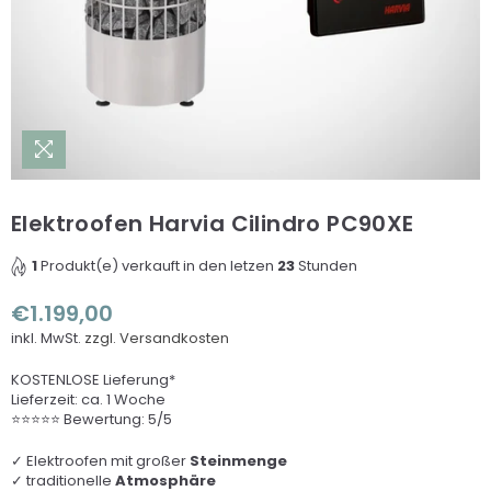
Elektroofen Harvia Cilindro PC90XE
1
Produkt(e) verkauft in den letzen
23
Stunden
€1.199,00
Normaler
inkl. MwSt.
zzgl. Versandkosten
Preis
KOSTENLOSE Lieferung*
Lieferzeit: ca. 1 Woche
⭐⭐⭐⭐⭐ Bewertung: 5/5
✓ Elektroofen mit großer
Steinmenge
✓ traditionelle
Atmosphäre